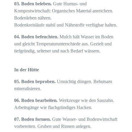
0
3.
Boden
be
leben
.
Gute Humus- und
Kompostwirtschaft:
O
rganische
s
Material anreicher
n.
Bodenleben nähren.
Bodenkreisläufe stabil und Nährstoffe verfügbar halten.
0
4.
Boden
be
f
euch
te
n
.
Mulch hält Wasser im Boden
und gleicht Temperaturunterschiede aus. Gezielt und
tiefgründig, seltener und nach Bedarf wässern.
In der Hütte
0
5.
Boden
beproben.
Umsichtig düngen. Behutsam
mineralisieren.
0
6.
Boden
bearbeiten
.
Werkzeuge wie den Sauzahn.
Arbeitsgänge wie flachgründiges Hacken.
0
7.
Boden
f
ormen.
Gute Wasser- und Bodenwirtschaft
vorbereiten. Gruben und Rinnen anlegen.