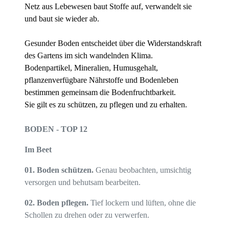
Netz aus Lebewesen baut Stoffe auf, verwandelt sie
und baut sie wieder ab.
Gesunder Boden entscheidet über die Widerstandskraft
des Gartens im sich wandelnden Klima.
Bodenpartikel, Mineralien, Humusgehalt,
pflanzenverfügbare Nährstoffe und Bodenleben
bestimmen gemeinsam die Bodenfruchtbarkeit.
Sie gilt es zu schützen, zu pflegen und zu erhalten.
BODEN -
TOP 12
Im Beet
0
1.
Boden sch
ü
tz
en.
Genau
b
eobachten, umsichtig
v
ersorgen und behutsam
b
earbeiten.
0
2.
Boden pflege
n.
Tief
locker
n
und lüfte
n,
ohne die
Schollen zu drehen oder zu verwerfen.